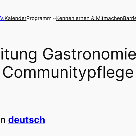
V.
Kalender
Programm
Kennenlernen & Mitmachen
Barri
eitung Gastronomi
Communitypflege
in
deutsch