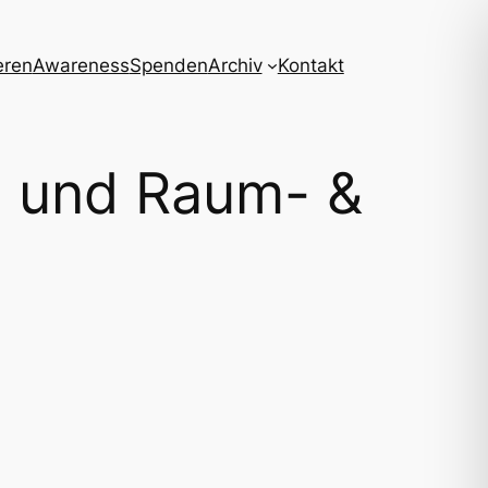
eren
Awareness
Spenden
Archiv
Kontakt
e und Raum- &