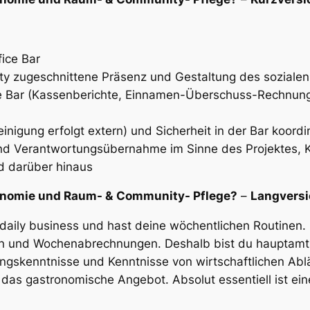
fice Bar
ty zugeschnittene Präsenz und Gestaltung des soziale
e Bar
(Kassenberichte, Einnamen-Überschuss-Rechnung,
einigung erfolgt extern) und Sicherheit in der Bar koordi
d Verantwortungsübernahme im Sinne des Projektes, K
d darüber hinaus
onomie und Raum- &
Community- Pflege?
–
Langversi
m daily business und hast deine wöchentlichen Routinen.
n und Wochenabrechnungen. Deshalb bist du hauptamtlic
ngskenntnisse und Kenntnisse von wirtschaftlichen Abl
das gastronomische Angebot. Absolut essentiell ist ein